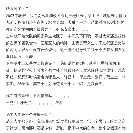
转眼到了大二。
2003年暑假，我们要从星湖校区搬到主校区去，早上很早就醒来，精力
充沛，外面都还有点黑，站在走廊，大吼了一声，结果对面100米处的
教师宿舍楼梯的灯被震亮了，有保安出来。。。。
上午就开始大队的搬家到主校区了，中间又下雨哦，不过大家还是很好
的发扬了团队合作，互帮互助的精神。主要是帮女生，不过我还是比较
的内向，跟女生没有什么谈话，这一特性也导致了我至今没有女朋友的
尴尬局面，后表。
下午基本上就基本上搬家完了，我们是住在9栋，就是水塔前面的那
栋，据说是学校非公寓的宿舍楼里面最好的，后来经过实地比较，此言
不虚。想想那时候宿舍有哪些人，陈昌杰，邓奎元，张择，蔡金生，林
家鹏，邹继伟，高开宁，好像还差一个？？哦，是我自己。
现在有点事情，下次接着写。。。。。
一晃4天过去了。。。。。。继续
我的大学第一个暑假开始了。
从上大学那天起，我就没有打算过暑假要回去，第一个暑假，给自己定
了计划，因为那时还是专科，所以，报了中大的自考。整个暑假基本就