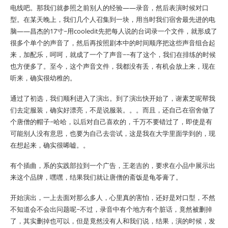
电线吧。那我们就参照之前别人的经验——录音，然后表演时候对口
型。在某天晚上，我们几个人召集到一块，用当时我们宿舍最先进的电
脑——昌杰的17寸~用cooledit先把每人说的台词录一个文件，就形成了
很多个单个的声音了，然后再按照剧本中的时间顺序把这些声音组合起
来，加配乐，呵呵，就成了一个了声音~~有了这个，我们在排练的时候
也方便多了。至今，这个声音文件，我都没有丢，有机会放上来，现在
听来，确实很幼稚的。
通过了初选，我们顺利进入了演出。到了演出快开始了，谢素芝呢帮我
们去定服装，确实好漂亮，不是说服装。。。而且，还自己在宿舍做了
个唐僧的帽子~哈哈，以后对自己喜欢的，千万不要错过了，即使是有
可能别人没有意思，也要为自己去尝试，这是我在大学里面学到的，现
在想起来，确实很唏嘘。。
有个插曲，系的实践部拉到一个广告，王老吉的，要求在小品中展示出
来这个品牌，嘿嘿，结果我们就让唐僧的斋饭是龟苓膏了。
开始演出，一上去面对那么多人，心里真的害怕，还好是对口型，不然
不知道会不会出问题呢~不过，录音中有个地方有个脏话，竟然被删掉
了，其实删掉也可以，但是竟然没有人和我们说，结果，演的时候，发