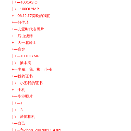
| | | +—100CASIO
| | | \—100OLYMP
| | +—06.12.17傍晚的我们
| | +—何佳琦
| | +—儿童时代老照片
| | +—后山烧烤
| | +—大一北岭山
| | +—宿舍
| | | +—100OLYMP
| | | \—插本滴
| | +—少丽、我、郴、小强
| | +—我的证书
| | | \—小图我的证书
| | +—手机
| | +—毕业照片
| | | +—1
| | | +—3
| | | \—爱苗相机
| | +—自己
| | | +—favicon_20070812_4305