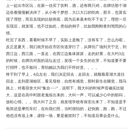
上一起出市区玩，在新一佳买了饮料，酒，还有两只鸡，在牌坊那个湖
边坐着慢慢解决掉了，从小有个梦想，大口大口的吃肉，那天，也算实
现了理想，而且实现的比较彻底，因为后来基本吃不下去了，理想一旦
实现后，就发现，也不过如此，类似的例子，比如我刚刚拿到驾照的心
情。
吃完了东西，看看时候不早了，实际上是晚了，没有车了，怎么办呢，
反正是夏天，我们就开始在市区街道穿行了，从牌坊广场到天宁北，到
西江边，西江路，一直走，在西江边集体尿尿，走的好累，在大约3点
的时候，在牌坊对面的花坛走过，发现一个女生的在哭，不知道要不要
打招呼，也不敢问，害怕她以为我们不怀好意。。。。
终于到了早上，4点左右，我们决定回去，走回去，就顺着星湖大道往
回走，走到星湖校区，看见母校，自然有感觉，那时新生在睡觉，我马
路上，对着宿舍大叫”集合~~~”，说明下，我大叫的时候声音确实比较
大，这是在高中时跟老鬼练出来的，大叫一声，可以减少心中的郁闷，
放松心情。。。我大叫了之后，就发现学校有保安出来了，不知道是手
电筒还是摩托车灯，在向我们照，当时很怕的，赶快跑，跑，跑，不过
他也没有追上来，虚惊一场，要是被抓到了，不知道后果会是什么。