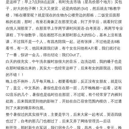
是这样了：早上7点到8点起床，有时先去市场（星岛价那个地方）买包
子，好大的包子啊！又大又便宜，还是肉馅的 [lol] ，然后就去7栋教学
楼，7栋在哪里呢？就是现在的生物办公楼旁边的那栋，二饭堂后面那
栋的右面，那时，有座石膏象正在那里完成，到了开学后，就看到它摆
在情人湖那里了。在那里早上学两节课时间英语-自考英语，再两节专业
课程，下午做数学，现在都想不出来那时那么大的恒心，基本上没有逃
课，不过我不是一个人，有昌杰陪我一起。还有张择，不过他是去8栋
看书，有一天，他回来跟我们讲，有个女生问他有A片看，我们就讨论
了一番，惊讶一会儿，得出结论：我们Out了。
白天的很充实，中午洗衣服时放很大的音乐，边洗边唱，我的嗓子也是
在那时锻炼出来的，其实大一也经常这样了，后来有女的跟我说，我唱
的不错！！
晚上也不例外，几乎每天晚上，都要看电影，反正没有女朋友，就是玩
了，盖立，中文系的，暑假也是住在那一层，几乎晚晚都一起看，还有
02音乐的几个，暑假也是临时住在那层，不过呢，有个经常穿了内裤到
处跑，后来我就受到他的影响了，开始在自己宿舍范围内模仿，不过遭
到了大家的唾弃和仇视。
整个暑假过的其实很平淡，主要是学习，后来大家一起考试，英语四级
也过了，自考的那几门也都过了，后来又弄了网络管理员—后话
刚开学，那时新生在军训，我们宿舍几个，我，昌杰，金生，奎元，晚