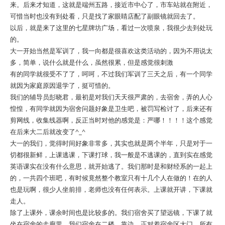
来。后来才知道，这就是端州五路，接近市中心了，市车站就在附近，
可惜当时也没有到处看，只是找了家眼睛店配了副眼镜就回去了。
以后，就是来了这里的七星牌坊广场，看过一次喷泉，我很少去到处玩
的。
大一开始当然是军训了，我一向都是很喜欢这类活动的，因为不用说太
多，简单，说什么就是什么，虽然很累，但是感觉很刺激
有的同学就很受不了了，呵呵，不过我们军训了三天之后，有一个同学
就因为家庭原因退学了，挺可惜的。
我们的辅导员彭晓君，最初是对我们天天很严肃的，去宿舍，弄的人心
惶惶，有同学就因为宿舍问题好象是卫生吧，被罚写检讨了，后来还有
剪网线，收集线器啊，反正当时对他的感觉是：严哪！！！！这个感觉
在后来大二后就改变了^_^
大一的我们，觉得时间好象非常多，其实也就是两个半年，只是对于一
切都很新鲜，上课逃课，下课打球，我一般是不逃课的，直到实在感觉
英语课实在没有什么意思，就开始逃了。我们那时是和财经系的一起上
的，一共四个班吧，有时候竟然整个教室只有十几个人在做的！在的人
也是玩啊，很少人坐前排，老师也没有任何表示。上课就开讲，下课就
走人。
除了上课外，课余时间也是比较多的。我们宿舍买了望远镜，下课了就
坐在宿舍的走廊里，我们宿舍在二楼，靠边，正对着宿舍区大门，所有