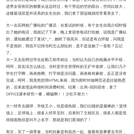
进男女宿舍区的都要从这边经过，有个旁边的空的阳台，空间比较大，
这楼最顶层是外语系的女生住的，我们拿了望远镜就经常看美女了。
大一去应聘校广播站的广播员，在复试的时候，有个女生自我介绍时报
出了她的电话，我就记了下来，晚上拿宿舍电话打给她，说我是广播站
的，通知她通过了复试^_^，她听了很高兴，但还是有点怀疑，问我是
不是假的，我也不记得当时怎么胡扯的，是不是送她了一首歌？忘记
了。
大一又去应聘过学生处勤工助学岗位，当时以为自己的电脑水平不错，
呵呵，其实没怎么练过。当时是学生管理科的王扩中老师，让我们几个
学生打字啊，画表格啊。打字倒是没问题，画表格有麻烦，反正是没有
完成，呵呵，我竟然想用HTML来画，因为那时对做网页还是比较熟悉
的，后来发现这样很时间浪费时间。结果：出局~回到宿舍，拿了
OFFICE课本研究一番，唏嘘啊！！少壮不努力！
大一经常去踢球，学校又小，但是很热闹，我们02级的是最棒的！篮球
场上，足球场上，很多人经常见到，后来到了主校区后，很多人都是觉
得很面熟但是叫不上名字，那就是我们星湖的了！
有次，买了一袋零食，当时好象是和昌杰一起。接着有急事要去市区，