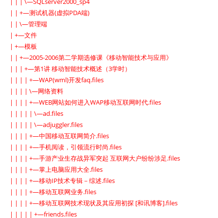
| | | \—SQLserver2000_sp4
| | +—测试机器(虚拟PDA端)
| | \—管理端
| +—文件
| +—模板
| | +—2005-2006第二学期选修课《移动智能技术与应用》
| | | +—第1讲 移动智能技术概述（3学时）
| | | | +—WAP(wml)开发faq.files
| | | | \—网络资料
| | | | +—WEB网站如何进入WAP移动互联网时代.files
| | | | | \—ad.files
| | | | | \—adjuggler.files
| | | | +—中国移动互联网简介.files
| | | | +—手机阅读，引领流行时尚.files
| | | | +—手游产业生存战异军突起 互联网大户纷纷涉足.files
| | | | +—掌上电脑应用大全.files
| | | | +—移动IP技术专辑－综述.files
| | | | +—移动互联网业务.files
| | | | +—移动互联网技术现状及其应用初探 [和讯博客].files
| | | | | +—friends.files