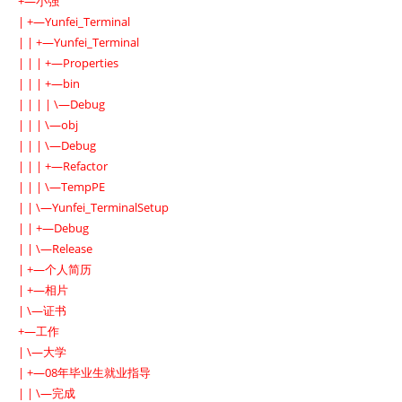
+—小强
| +—Yunfei_Terminal
| | +—Yunfei_Terminal
| | | +—Properties
| | | +—bin
| | | | \—Debug
| | | \—obj
| | | \—Debug
| | | +—Refactor
| | | \—TempPE
| | \—Yunfei_TerminalSetup
| | +—Debug
| | \—Release
| +—个人简历
| +—相片
| \—证书
+—工作
| \—大学
| +—08年毕业生就业指导
| | \—完成