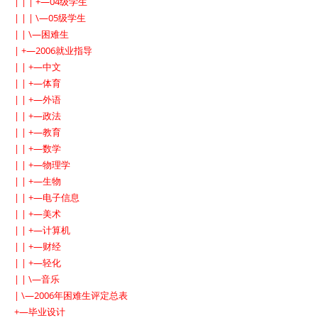
| | | +—04级学生
| | | \—05级学生
| | \—困难生
| +—2006就业指导
| | +—中文
| | +—体育
| | +—外语
| | +—政法
| | +—教育
| | +—数学
| | +—物理学
| | +—生物
| | +—电子信息
| | +—美术
| | +—计算机
| | +—财经
| | +—轻化
| | \—音乐
| \—2006年困难生评定总表
+—毕业设计