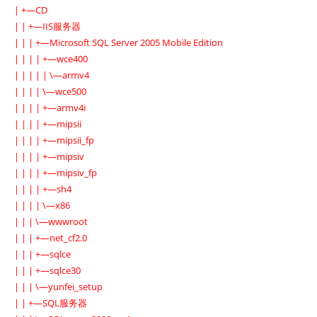
| +—CD
| | +—IIS服务器
| | | +—Microsoft SQL Server 2005 Mobile Edition
| | | | +—wce400
| | | | | \—armv4
| | | | \—wce500
| | | | +—armv4i
| | | | +—mipsii
| | | | +—mipsii_fp
| | | | +—mipsiv
| | | | +—mipsiv_fp
| | | | +—sh4
| | | | \—x86
| | | \—wwwroot
| | | +—net_cf2.0
| | | +—sqlce
| | | +—sqlce30
| | | \—yunfei_setup
| | +—SQL服务器