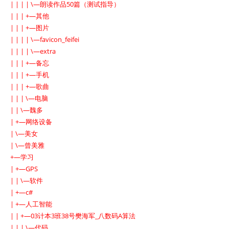
| | | | \—朗读作品50篇（测试指导）
| | | +—其他
| | | +—图片
| | | | \—favicon_feifei
| | | | \—extra
| | | +—备忘
| | | +—手机
| | | +—歌曲
| | | \—电脑
| | \—魏多
| +—网络设备
| \—美女
| \—曾美雅
+—学习
| +—GPS
| | \—软件
| +—c#
| +—人工智能
| | +—03计本3班38号樊海军_八数码A算法
| | | \—代码