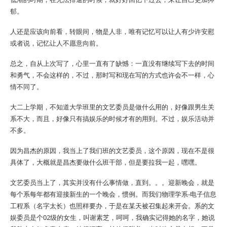
郁。
人还是应该向前看，转眼间，物是人非，唯有记忆可以让人有少许安慰
或者说，记忆让人不愿意向前。
总之，自从上次写了，心里一直有了缺憾：一直没有继续写下去的时间
和勇气，不会这样的，不过，那时写和现在写的方式也许会不一样，心
情不同了。
大二上学期，不知道大学班里的文艺委员是做什么用的，好像跟男生关
系不大，而且，好像只有搞娱乐的时候才有的用到。不过，娱乐活动并
不多。
因为昌杰的原因，我当上了我们班的文艺委员，这个原因，现在不是很
具体了，大概就是昌杰要做什么班干部，但是要拉我一起，嘿嘿。
文艺委员当上了，其实并没有什么事情做，直到。。。迎新晚会，就是
每个系每年都有迎接新生的一个晚会，惯例。而我们物理学系-电子信息
工程系（名字太长）也照样要办，于是在某天被召集起来开会。系的文
娱委员是个02级的女生，叫谢素芝，呵呵，我确实记得她的名字，她说