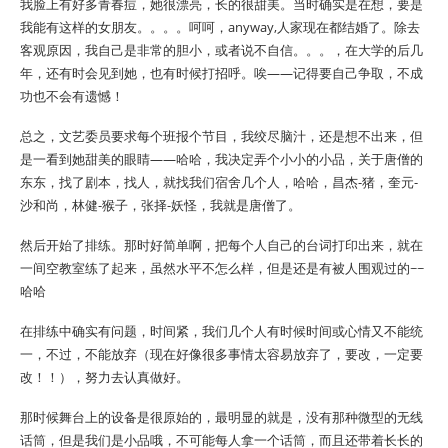
我脸上有好多青春痘，她很漂亮，长的很甜美。当时确实是在想，要是
我能有这样的女朋友。。。。呵呵，anyway,人家现在都结婚了。除去
客观原因，我自己是非常的胆小，或者说不自信。。。，在大学的后几
年，还有时会见到她，也有时候打招呼。唉——记得要自己争取，不成
功也不会有遗憾！
总之，文艺委员要求每个班报个节目，我绞尽脑汁，还是想不出来，但
是一看到她甜美的眼睛——哈哈，我决定弄个小小的小品，关于唐僧的
东东，找了剧本，找人，就找我们宿舍几个人，哈哈，昌杰-猪，奎元-
沙和尚，林健-猴子，张择-妖怪，我就是唐僧了。
然后开始了排练。那时好简单啊，把每个人自己的台词打印出来，就在
一间空教室练了起来，虽然水平不怎么样，但是还是有被人围观过的~~
哈哈
在排练中确实有问题，时间紧，我们几个人有时候时间或心情又不能统
一，不过，不能放弃（现在好像很多事情太容易放弃了，要改，一定要
改！！），努力去认真做好。
那时候舞台上的设备是很原始的，最明显的就是，没有那种微型的无线
话筒，但是我们是小品哦，不可能每人拿一个话筒，而且还带着长长的