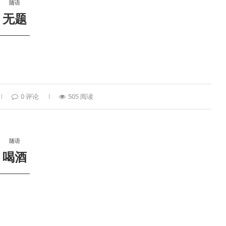
随语
无题
0 评论
505 阅读
随语
喝酒