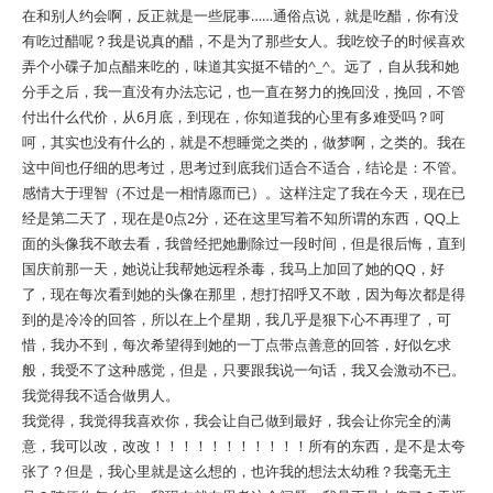
在和别人约会啊，反正就是一些屁事……通俗点说，就是吃醋，你有没
有吃过醋呢？我是说真的醋，不是为了那些女人。我吃饺子的时候喜欢
弄个小碟子加点醋来吃的，味道其实挺不错的^_^。远了，自从我和她
分手之后，我一直没有办法忘记，也一直在努力的挽回没，挽回，不管
付出什么代价，从6月底，到现在，你知道我的心里有多难受吗？呵
呵，其实也没有什么的，就是不想睡觉之类的，做梦啊，之类的。我在
这中间也仔细的思考过，思考过到底我们适合不适合，结论是：不管。
感情大于理智（不过是一相情愿而已）。这样注定了我在今天，现在已
经是第二天了，现在是0点2分，还在这里写着不知所谓的东西，QQ上
面的头像我不敢去看，我曾经把她删除过一段时间，但是很后悔，直到
国庆前那一天，她说让我帮她远程杀毒，我马上加回了她的QQ，好
了，现在每次看到她的头像在那里，想打招呼又不敢，因为每次都是得
到的是冷冷的回答，所以在上个星期，我几乎是狠下心不再理了，可
惜，我办不到，每次希望得到她的一丁点带点善意的回答，好似乞求
般，我受不了这种感觉，但是，只要跟我说一句话，我又会激动不已。
我觉得我不适合做男人。
我觉得，我觉得我喜欢你，我会让自己做到最好，我会让你完全的满
意，我可以改，改改！！！！！！！！！！！所有的东西，是不是太夸
张了？但是，我心里就是这么想的，也许我的想法太幼稚？我毫无主