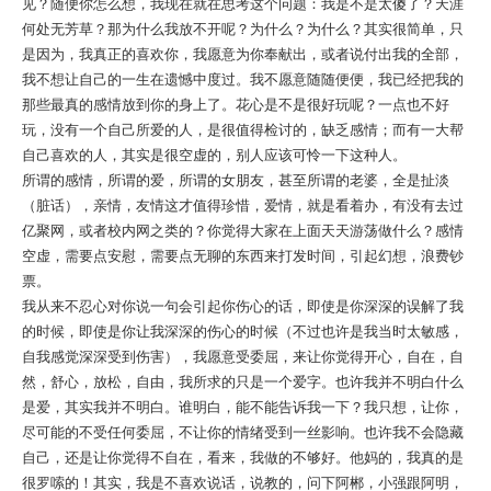
见？随便你怎么想，我现在就在思考这个问题：我是不是太傻了？天涯
何处无芳草？那为什么我放不开呢？为什么？为什么？其实很简单，只
是因为，我真正的喜欢你，我愿意为你奉献出，或者说付出我的全部，
我不想让自己的一生在遗憾中度过。我不愿意随随便便，我已经把我的
那些最真的感情放到你的身上了。花心是不是很好玩呢？一点也不好
玩，没有一个自己所爱的人，是很值得检讨的，缺乏感情；而有一大帮
自己喜欢的人，其实是很空虚的，别人应该可怜一下这种人。
所谓的感情，所谓的爱，所谓的女朋友，甚至所谓的老婆，全是扯淡
（脏话），亲情，友情这才值得珍惜，爱情，就是看着办，有没有去过
亿聚网，或者校内网之类的？你觉得大家在上面天天游荡做什么？感情
空虚，需要点安慰，需要点无聊的东西来打发时间，引起幻想，浪费钞
票。
我从来不忍心对你说一句会引起你伤心的话，即使是你深深的误解了我
的时候，即使是你让我深深的伤心的时候（不过也许是我当时太敏感，
自我感觉深深受到伤害），我愿意受委屈，来让你觉得开心，自在，自
然，舒心，放松，自由，我所求的只是一个爱字。也许我并不明白什么
是爱，其实我并不明白。谁明白，能不能告诉我一下？我只想，让你，
尽可能的不受任何委屈，不让你的情绪受到一丝影响。也许我不会隐藏
自己，还是让你觉得不自在，看来，我做的不够好。他妈的，我真的是
很罗嗦的！其实，我是不喜欢说话，说教的，问下阿郴，小强跟阿明，