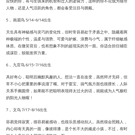
应快的你，有与生俱来的机智和过人的逻辑力，这样的你不论成为领导
人物，还是人气活跃的角色，都会备受注目与拥戴。
5， 画眉鸟 5/14~6/14出生
天生具有神秘感与灵巧的变化性，但时常容易处于矛盾之中。隐藏着两
种极端的个性，温柔与强势、可爱与妒嫉、浪费与小气，属于纤细敏感
体质。在微笑背后，也有想象不到的超现实的另一面。你适合担任辅臣
或谋臣，较能发挥力量。
6， 九官鸟 6/15~7/16出生
具好奇心，聪明且幽默风趣的人。想法一直在改变，虽然辩才无碍，但
常不小心把重要的事说溜了嘴。对于耍宝、搞气氛方面也很擅长，人际
关系手腕圆滑，如果能不把聪明表现得太过火的话，就能成为人气极旺
的阳光人物喔！
7， 文鸟 7/17~8/16出生
容易觉得寂寞，很容易被感动，也很乐意感动别人。虽然很会照顾人，
内心却有天真的一面，像彼得潘，是个长不大的顽皮小孩，不过，有时