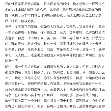
我的性格是不愿意说话的，只有面对你的时候，我才想泄洪一样说这么
多的bull shit!之所以说这么多，无非是，我不愿意隐藏自己对你的感
情，我想，我非常的想让你明白我的心意，我想让你完完全全的了解
我，呵呵，物极必反。
小子，没有真正的爱情。假如有人跟你说，我爱你，我好喜欢你，我会
一辈子跟你在一起的话，你不要太过于认真，世事难料，也许当时是情
真意切，但是，请冷静下来，笑一笑，冷静，再冷静！当然，分手是必
然，现在没分，将来必分，长久一起，简直是偶然中的偶然中的偶然中
的偶然。但是，你也不要过于悲观，前途在自己手中，送你一句，好好
学习，天天向上。这是毛主席他老人家当年教导我们的长辈用的，好好
揣摩一下。
记住，找一个自己喜欢的人应该很容易的，反之也是，但是，同时双方
都喜欢的话，就是个挑战了。我，找到过，但是现在，我不知道该怎么
办了，我还一直无法忘记，你不知道那种感觉的。但是，假如你已经知
道结果是什么，麻烦托梦给我，告诉我，将来你老爸我会和谁在一起，
我不想这么的伤心的过每一天。亲爱的儿子，我还没有想好给你起什么
名字，也许你都不会来到这个世界上，阿弥陀佛，善哉善哉！阿门！
这封信真的写了一个小时，现在是零点四十七分。写到现在，心中的难
受有点不那么严重了。但是，还有一点想与你共勉：爱情其实是很美好