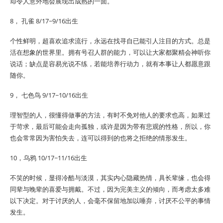
却令人意外地会展现出成熟的一面。
8， 孔雀 8/17~9/16出生
个性鲜明，超喜欢追求流行，永远在找寻自已能引人注目的方式。总是
活在想象的世界里。拥有号召人群的能力，可以让大家都聚精会神听你
说话；缺点是容易光说不练，若能培养行动力，就有本事让人都愿意跟
随你。
9， 七色鸟 9/17~10/16出生
理智型的人，很懂得做事的方法，有时不免对他人的要求也高，如果过
于苛求，最后可能会走向孤独，或许是因为带有悲观的性格，所以，你
也会常常因为害怕失去，连可以得到的也将之拒绝的情形发生。
10，乌鸦 10/17~11/16出生
不笑的时候，显得冷酷与淡漠，其实内心隐藏热情，具长辈缘，也会得
同辈与晚辈的喜爱与拥戴。不过，因为完美主义的倾向，而考虑太多难
以下决定。对于讨厌的人，会毫不保留地加以唾弃，讨厌不公平的事情
发生。