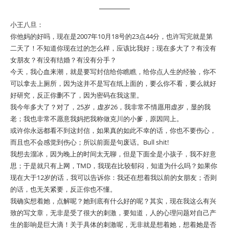
小王八旦：
你他妈的好吗，现在是2007年10月18号的23点44分，也许写完就是第
二天了！不知道你现在过的怎么样，应该比我好；现在多大了？有没有
女朋友？有没有结婚？有没有分手？
今天，我心血来潮，就是要写封信给你瞧瞧，给你点人生的经验，你不
可以拿去上厕所，因为这并不是写在纸上面的，要么你不看，要么就好
好研究，反正你删不了，因为密码在我这里。
我今年多大了？对了，25岁，虚岁26，我非常不情愿用虚岁，显的我
老；我也非常不愿意我妈把我称做克川的小爹，原因同上。
或许你永远都看不到这封信，如果真的如此不幸的话，你也不要伤心，
而且也不会感觉到伤心；所以前面是句废话。Bull shit!
我想去溜冰，因为晚上的时间太无聊，但是下面全是小孩子，我不好意
思；于是就只有上网，TMD，我现在比较郁闷，知道为什么吗？如果你
现在大于12岁的话，我可以告诉你：我还在想着我以前的女朋友；否则
的话，也无关紧要，反正你也不懂。
我确实想着她，点解呢？她到底有什么好的呢？其实，现在我这么有兴
致的写文章，无非是受了很大的刺激，要知道，人的心理问题对自己产
生的影响是巨大滴！关于具体的刺激呢，无非就是想着她，想着她是否