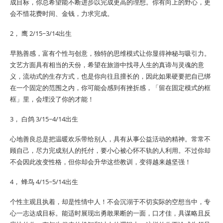
成目标，你总希望能不断进步以完成更高的理想。你有向上的野心，更
会不惜花费时间、金钱，力求完成。
2， 鹰 2/15~3/14出生
早熟善感，富有个性与创意，独特的思维模式让你显得神秘与吸引力。
文艺方面具有相当的天份，希望在旅游中找寻人生的真谛与灵魂的意
义，流动式的生存方式，也是你向往且擅长的，因此如果硬要把自已绑
在一个固定的范围之内，你可能会感到有挫折感，「留在固定模式的框
框」里，会埋没了你的才能！
3， 白鸽 3/15~4/14出生
心地善良总是把温暖欢乐带给别人，具有从事公益活动的精神。常常不
顾自己，尽力完成别人的托付，要小心被心怀不轨的人利用。不过你却
不会因此改变性格，但你却会升华这些教训，变得越来越坚强！
4， 蜂鸟 4/15~5/14出生
个性主观且执着，却是性情中人！不会沉溺于不切实际的空想当中，专
心一志达成目标。能适时展现出勇敢果断的一面，口才佳，具谋略且反