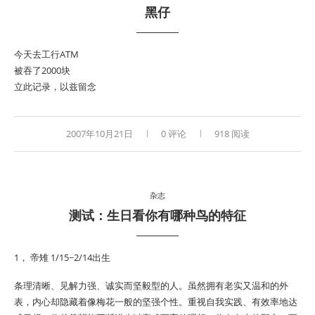
黑仔
今天去工行ATM
被吞了2000块
立此记录，以兹留念
2007年10月21日
0 评论
918 阅读
杂志
测试：生日看你有哪种鸟的特征
1， 帝雉 1/15~2/14出生
条理清晰、见解力强、诚实而坚毅型的人。虽然拥有老实又温和的外
表，内心却隐藏着像梅花一般的坚强个性。重视自我实践、有效率地达