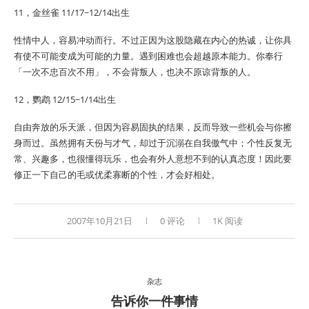
11，金丝雀 11/17~12/14出生
性情中人，容易冲动而行。不过正因为这股隐藏在内心的热诚，让你具
有使不可能变成为可能的力量。遇到困难也会超越原本能力。你奉行
「一次不忠百次不用」，不会背叛人，也决不原谅背叛的人。
12，鹦鹉 12/15~1/14出生
自由奔放的乐天派，但因为容易固执的结果，反而导致一些机会与你擦
身而过。虽然拥有天份与才气，却过于沉溺在自我傲气中；个性反复无
常、兴趣多，也很懂得玩乐，也会有外人意想不到的认真态度！因此要
修正一下自己的毛或优柔寡断的个性，才会好相处。
2007年10月21日
0 评论
1K 阅读
杂志
告诉你一件事情