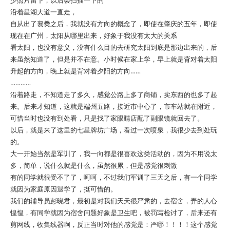
少照片留下，以后会扫描一下的
沿着星湖大道一直走，
自从出了襄樊之后，我就没有方向的概念了，即使在肇庆的五年，即使
现在在广州，太阳从哪里出来，好象于我没有太大的关系
看太阳，也没有意义，没有什么目的去研究太阳到底是那边出来的，后
来虽然知道了，但是并不在意。小时候在家上学，早上就是背对着太阳
升起的方向，晚上就是背对着夕阳的方向……
…………
沿着路走，不知道走了多久，感觉公路上多了商铺，卖东西的也多了起
来。后来才知道，这就是端州五路，接近市中心了，市车站就在附近，
可惜当时也没有到处看，只是找了家眼睛店配了副眼镜就回去了。
以后，就是来了这里的七星牌坊广场，看过一次喷泉，我很少去到处玩
的。
大一开始当然是军训了，我一向都是很喜欢这类活动的，因为不用说太
多，简单，说什么就是什么，虽然很累，但是感觉很刺激
有的同学就很受不了了，呵呵，不过我们军训了三天之后，有一个同学
就因为家庭原因退学了，挺可惜的。
我们的辅导员彭晓君，最初是对我们天天很严肃的，去宿舍，弄的人心
惶惶，有同学就因为宿舍问题好象是卫生吧，被罚写检讨了，后来还有
剪网线，收集线器啊，反正当时对他的感觉是：严哪！！！！这个感觉