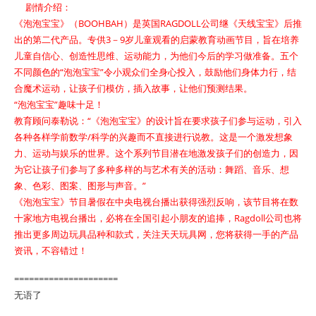
剧情介绍：
《泡泡宝宝》（BOOHBAH）是英国RAGDOLL公司继《天线宝宝》后推
出的第二代产品。专供3－9岁儿童观看的启蒙教育动画节目，旨在培养
儿童自信心、创造性思维、运动能力，为他们今后的学习做准备。五个
不同颜色的“泡泡宝宝”令小观众们全身心投入，鼓励他们身体力行，结
合魔术运动，让孩子们模仿，插入故事，让他们预测结果。
“泡泡宝宝”趣味十足！
教育顾问泰勒说：“《泡泡宝宝》的设计旨在要求孩子们参与运动，引入
各种各样学前数学/科学的兴趣而不直接进行说教。这是一个激发想象
力、运动与娱乐的世界。这个系列节目潜在地激发孩子们的创造力，因
为它让孩子们参与了多种多样的与艺术有关的活动：舞蹈、音乐、想
象、色彩、图案、图形与声音。”
《泡泡宝宝》节目暑假在中央电视台播出获得强烈反响，该节目将在数
十家地方电视台播出，必将在全国引起小朋友的追捧，Ragdoll公司也将
推出更多周边玩具品种和款式，关注天天玩具网，您将获得一手的产品
资讯，不容错过！
=====================
无语了