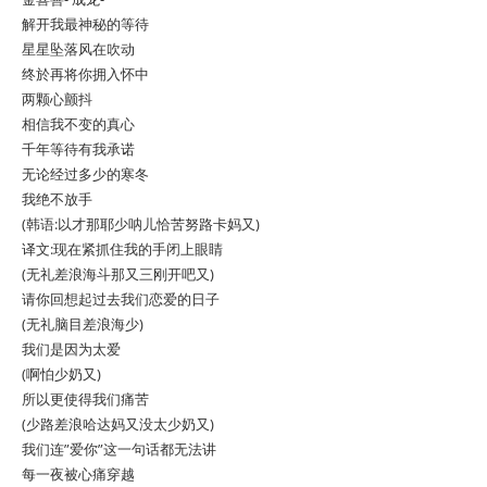
解开我最神秘的等待
星星坠落风在吹动
终於再将你拥入怀中
两颗心颤抖
相信我不变的真心
千年等待有我承诺
无论经过多少的寒冬
我绝不放手
(韩语:以才那耶少呐儿恰苦努路卡妈又)
译文:现在紧抓住我的手闭上眼睛
(无礼差浪海斗那又三刚开吧又)
请你回想起过去我们恋爱的日子
(无礼脑目差浪海少)
我们是因为太爱
(啊怕少奶又)
所以更使得我们痛苦
(少路差浪哈达妈又没太少奶又)
我们连”爱你”这一句话都无法讲
每一夜被心痛穿越