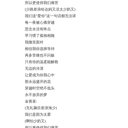
所以更使得我们痛苦
(少路差浪哈达妈又没太少奶又)
我们连”爱你”这一句话都无法讲
每一夜被心痛穿越
思念永没有终点
早习惯了孤独相随
我微笑面对
相信我你选择等待
再多苦痛也不闪躲
只有你的温柔能解救
无边的冷漠
让爱成为你我心中
那永远盛开的花
穿越时空绝不低头
永不放弃的梦
金善喜:
(无礼脑目差浪海少)
我们是因为太爱
(啊怕少奶又)
所以更使得我们痛苦