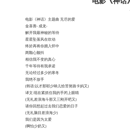
电影《神话
电影《神话》主题曲 无尽的爱
金喜善- 成龙-
解开我最神秘的等待
星星坠落风在吹动
终於再将你拥入怀中
两颗心颤抖
相信我不变的真心
千年等待有我承诺
无论经过多少的寒冬
我绝不放手
(韩语:以才那耶少呐儿恰苦努路卡妈又)
译文:现在紧抓住我的手闭上眼睛
(无礼差浪海斗那又三刚开吧又)
请你回想起过去我们恋爱的日子
(无礼脑目差浪海少)
我们是因为太爱
(啊怕少奶又)