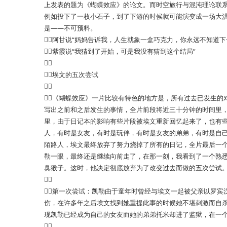
上发表的题为《蝴蝶效应》的论文。而时空旅行与混沌理论联
例如投下了一枚小石子，到了下游的时候就可能演变成一场大
是——不可预料。
阿甘说“妈妈告诉我，人生就象一盒巧克力，你永远不知道下
紫霞说“我猜到了开始，可是我没有猜到这个结局”

埃文的五次尝试

《蝴蝶效应》一片比较有特色的地方是，所有过去已发生的
写出之前和之后发生的事情，全片前段将近三十分钟的时间里
里，由于日记本的影响有些片段被埃文重新回忆起来了，也有
人，有时是女友，有时是玩伴，有时是女友的弟弟，有时是自
陌路人，埃文最终放弃了努力烧掉了所有的日记，全片最后一
勒一眼，最终还是继续向前走了，在那一刻，我看到了一个熟
臭猴子。这时，他决定彻底放弃为了改变过去而做的五次尝试

第一次尝试：凯勒由于童年时曾经与埃文一起被父亲以罗宾
伤，在许多年之后埃文找到她重提此事的时候她不堪刺激而自
现凯勒已经成为自己的女友而她的弟弟托米却进了监狱，在一
