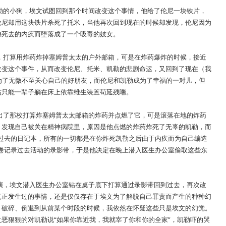
勒的小狗，埃文试图回到那个时间改变这个事情，他给了伦尼一块铁片，
伦尼却用这块铁片杀死了托米，当他再次回到现在的时候却发现，伦尼因为
弟死去的内疚而堕落成了一个吸毒的妓女。
，打算用炸药炸掉塞姆普太太的户外邮箱，可是在炸药爆炸的时候，接近
改变这个事件，从而改变伦尼、托米、凯勒的悲剧命运，又回到了现在（我
成为了无微不至关心自己的好朋友，而伦尼和凯勒成为了幸福的一对儿，但
伤只能一辈子躺在床上依靠维生装置苟延残喘。
出了那枚打算炸塞姆普太太邮箱的炸药并点燃了它，可是滚落在地的炸药
，发现自己被关在精神病院里，原因是他点燃的炸药炸死了无辜的凯勒，而
过去的日记本，所有的一切都是在你炸死凯勒之后由于内疚而为自己编造
卷记录过去活动的录影带，于是他决定在晚上潜入医生办公室偷取这些东
演，埃文潜入医生办公室钻在桌子底下打算通过录影带回到过去，再次改
真正发生过的事情，还是仅仅存在于埃文为了解脱自己罪责而产生的种种幻
、破碎、倒退到从前某个时段的时候，我依然在怀疑这些只是埃文的幻觉。
恶狠狠的对凯勒说“如果你靠近我，我就宰了你和你的全家”，凯勒吓的哭