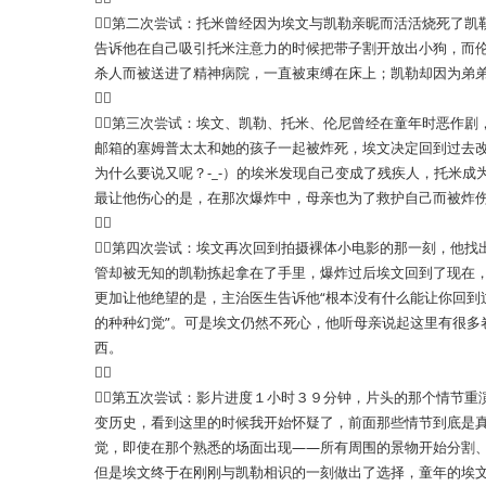
第二次尝试：托米曾经因为埃文与凯勒亲昵而活活烧死了凯
告诉他在自己吸引托米注意力的时候把带子割开放出小狗，而
杀人而被送进了精神病院，一直被束缚在床上；凯勒却因为弟

第三次尝试：埃文、凯勒、托米、伦尼曾经在童年时恶作剧
邮箱的塞姆普太太和她的孩子一起被炸死，埃文决定回到过去
为什么要说又呢？-_-）的埃米发现自己变成了残疾人，托米
最让他伤心的是，在那次爆炸中，母亲也为了救护自己而被炸

第四次尝试：埃文再次回到拍摄裸体小电影的那一刻，他找
管却被无知的凯勒拣起拿在了手里，爆炸过后埃文回到了现在
更加让他绝望的是，主治医生告诉他“根本没有什么能让你回到
的种种幻觉”。可是埃文仍然不死心，他听母亲说起这里有很多
西。

第五次尝试：影片进度１小时３９分钟，片头的那个情节重
变历史，看到这里的时候我开始怀疑了，前面那些情节到底是
觉，即使在那个熟悉的场面出现——所有周围的景物开始分割
但是埃文终于在刚刚与凯勒相识的一刻做出了选择，童年的埃文