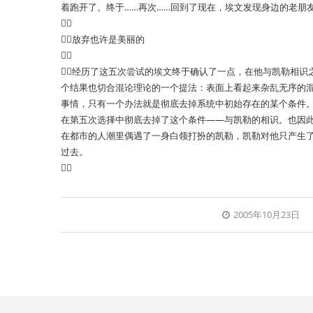
着跑开了。终于……再次……回到了现在，埃文发现身边的老朋

放弃也许是美丽的

经历了这五次尝试的埃文终于确认了一点，在他与凯勒相识
个结果也切合混论理论的一个提法：表面上看起来杂乱无序的
事情，只有一个办法就是彻底去掉系统中初始存在的某个条件
在第五次选择中彻底去掉了这个条件——与凯勒的相识。也因
在都市的人潮里偶遇了一身白领打扮的凯勒，凯勒对他只产生
过去。

2005年10月23日