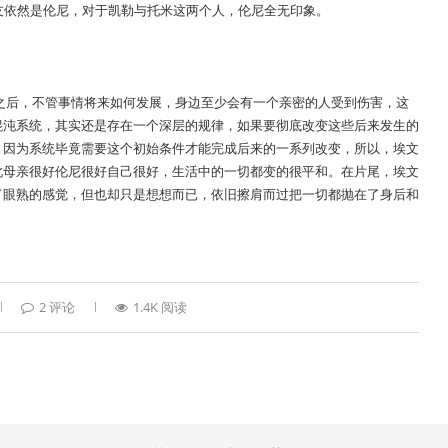
友依然是伦尼，对于凯勒与托米这两个人，伦尼全无印象。
之后，不管事情将来如何发展，身边至少会有一个亲密的人受到伤害，这
混沌系统，其实还是存在一个深层的规律，如果要彻底改变这些后来发生的
。因为系统毕竟需要这个初始条件才能完成后来的一系列改变，所以，埃文
此母亲很好伦尼很好自己很好，生活中的一切都变的很平和。在片尾，埃文
了眼熟的感觉，但也却只是想想而已，依旧擦肩而过把一切都抛在了身后和
2 评论
1.4K 阅读