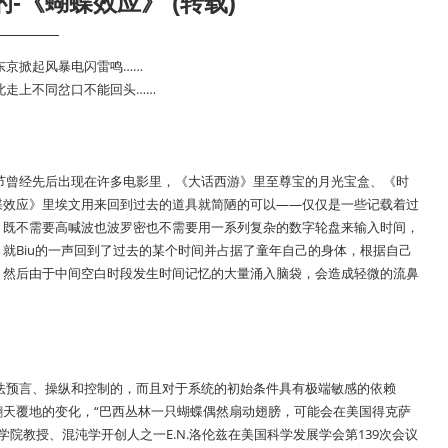
-《蝴蝶效应》 (转载)
东京掀起风暴电闪雷鸣……
此走上不同岔口不能回头……
节曾经先后出现在许多电影里，《大话西游》里至尊宝的月光宝盒、《时
蝶效应》里埃文用来回到过去的道具就简陋的可以——仅仅是一些记载着过
，既不需要高喊波也波罗密也不需要用一系列复杂的数字轮盘来输入时间，
就Biu的一声回到了过去的某个时间并占据了童年自己的身体，根据自己
，然后由于中间空白时段发生时间记忆的大量涌入脑袋，会造成轻微的流鼻
法预言、操纵和控制的，而且对于系统的初始条件具有极端敏感的依赖
天覆地的变化，“巴西丛林一只蝴蝶偶然扇动翅膀，可能会在美国得克萨
学院教授、混沌学开创人之一E.N.洛伦兹在美国科学发展学会第139次会议