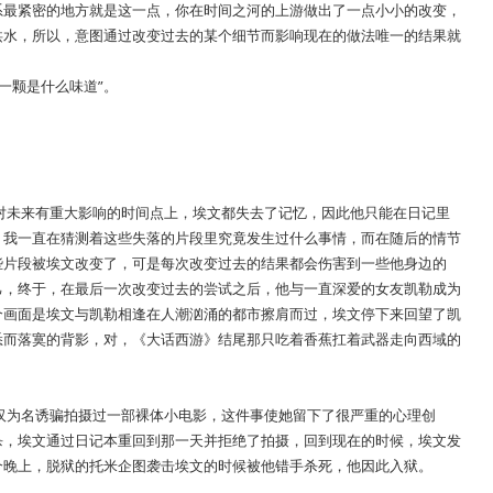
系最紧密的地方就是这一点，你在时间之河的上游做出了一点小小的改变，
洪水，所以，意图通过改变过去的某个细节而影响现在的做法唯一的结果就
一颗是什么味道”。
对未来有重大影响的时间点上，埃文都失去了记忆，因此他只能在日记里
，我一直在猜测着这些失落的片段里究竟发生过什么事情，而在随后的情节
些片段被埃文改变了，可是每次改变过去的结果都会伤害到一些他身边的
己，终于，在最后一次改变过去的尝试之后，他与一直深爱的女友凯勒成为
个画面是埃文与凯勒相逢在人潮汹涌的都市擦肩而过，埃文停下来回望了凯
悉而落寞的背影，对，《大话西游》结尾那只吃着香蕉扛着武器走向西域的
。
汉为名诱骗拍摄过一部裸体小电影，这件事使她留下了很严重的心理创
杀，埃文通过日记本重回到那一天并拒绝了拍摄，回到现在的时候，埃文发
个晚上，脱狱的托米企图袭击埃文的时候被他错手杀死，他因此入狱。