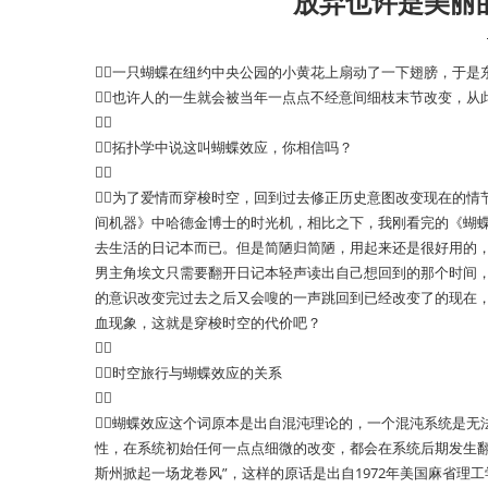
放弃也许是美丽的
一只蝴蝶在纽约中央公园的小黄花上扇动了一下翅膀，于是
也许人的一生就会被当年一点点不经意间细枝末节改变，从

拓扑学中说这叫蝴蝶效应，你相信吗？

为了爱情而穿梭时空，回到过去修正历史意图改变现在的情
间机器》中哈德金博士的时光机，相比之下，我刚看完的《蝴
去生活的日记本而已。但是简陋归简陋，用起来还是很好用的
男主角埃文只需要翻开日记本轻声读出自己想回到的那个时间，
的意识改变完过去之后又会嗖的一声跳回到已经改变了的现在
血现象，这就是穿梭时空的代价吧？

时空旅行与蝴蝶效应的关系

蝴蝶效应这个词原本是出自混沌理论的，一个混沌系统是无
性，在系统初始任何一点点细微的改变，都会在系统后期发生翻
斯州掀起一场龙卷风”，这样的原话是出自1972年美国麻省理工