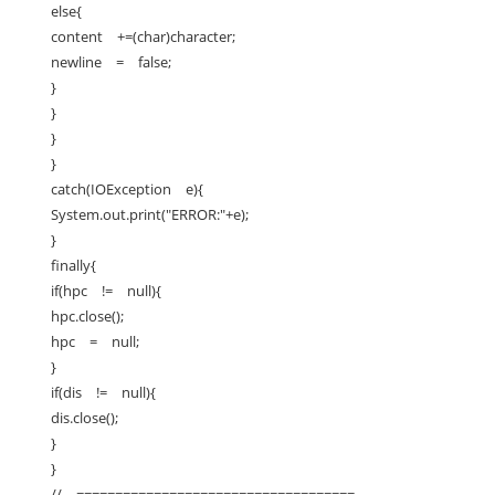
else{
content +=(char)character;
newline = false;
}
}
}
}
catch(IOException e){
System.out.print("ERROR:"+e);
}
finally{
if(hpc != null){
hpc.close();
hpc = null;
}
if(dis != null){
dis.close();
}
}
// ====================================