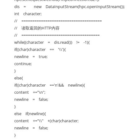
dis = new DataInputStream(hpc.openInputStream());
int character;
// =====================================
// 读取返回的HTTP内容
// ====================================
while((character = dis.read()) != -1){
if((char)character == '\\'){
newline = true;
continue;
}
else{
if((char)character =='n'&& newline){
content +="\n";
newline = false;
}
else if(newline){
content +="\\" +(char)character;
newline = false;
}