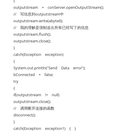
{
outputstream = conServer.openOutputStream();
// 写信息到outputstream中
outputstream.write(abyte0);
// 我的理解是强制送出所有已经写了的信息
outputstream.flush();
outputstream.close();
}
catch(Exception exception)
{
System.out.println("Send Data error");
bConnected = false;
try
{
if(outputstream != null)
outputstream.close();
// 调用断开连接的函数
disconnect();
}
catch(Exception exception1) { }