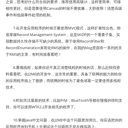
之前，思考好什么符合你的要求，推荐使用高级UI，这样更简单、可移
植性更好。但是需要使用Canvas的时候不要犹豫，大胆使用！清楚高级
事件和低级事件处理的机制。
7.在开发应用程序的时候尽量使用MVC模式，这样扩展性出色。彻
底掌握Record Management System，这是MIDP的一个重要子集。实
现数据持久性存储不可缺少的系统。善于使用RecordFilter和
RecordEnumeration来简化RMS的操作，在我的blog里面有一系列的关
于RMS的文章，有时间就看看吧！
8.重视线程，如果你还不真正清楚线程的时候的话，那么赶快找资
料看看吧。在J2ME的开发中，这非常的重要。具备了联网的能力则给你
的应用程序插上了翅膀，而联网的时候为了避免堵塞一定要使用多线程
技术。
9.时刻关注最新的技术，比如PIM，BlueTooth等都在慢慢的得到支
持。你可以使用WTK2.2开发相关的程序了。
10.掌握Java中文问题，在J2ME中这个问题更加突出。你应该把你的
应用程序放到手机上去测试这个问题而不是在模拟器上。