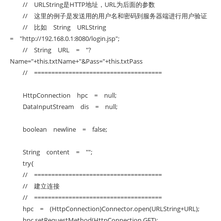
// URLString是HTTP地址，URL为后面的参数
// 这里的例子是发送用的用户名和密码到服务器端进行用户验证
// 比如 String URLString
= "http://192.168.0.1:8080/login.jsp";
// String URL = "?
Name="+this.txtName+"&Pass="+this.txtPass
// =====================================
HttpConnection hpc = null;
DataInputStream dis = null;
boolean newline = false;
String content = "";
try{
// =====================================
// 建立连接
// =====================================
hpc = (HttpConnection)Connector.open(URLString+URL);
hpc.setRequestMethod(HttpConnection.GET);