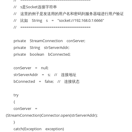
// ==================================
// s是Socket连接字符串
// 这里的例子是发送用的用户名和密码到服务器端进行用户验证
// 比如 String s = "socket://192.168.0.1:6666"
// ==================================
private StreamConnection conServer;
private String strServerAddr;
private boolean bConnected;
conServer = null;
strServerAddr = s; // 连接地址
bConnected = false; // 连接状态
try
{
conServer =
(StreamConnection)Connector.open(strServerAddr);
}
catch(Exception exception)