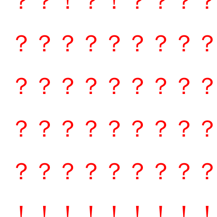
？？！？！？？？
？？？？？？？？
？？？？？？？？
？？？？？？？？
？？？？？？？？
！！！！！！！！