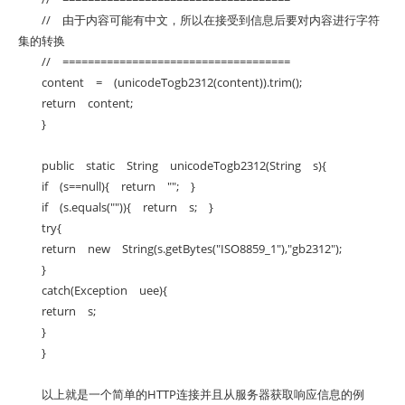
// 由于内容可能有中文，所以在接受到信息后要对内容进行字符
集的转换
// ====================================
content = (unicodeTogb2312(content)).trim();
return content;
}
public static String unicodeTogb2312(String s){
if (s==null){ return ""; }
if (s.equals("")){ return s; }
try{
return new String(s.getBytes("ISO8859_1"),"gb2312");
}
catch(Exception uee){
return s;
}
}
以上就是一个简单的HTTP连接并且从服务器获取响应信息的例